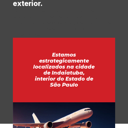
exterior.
Com uma estrutura robusta e uma
equipe altamente qualificada,
garantimos eficiência, segurança e
pontualidade em todas as
operações.
Estamos
estrategicamente
localizados na cidade
de Indaiatuba,
interior do Estado de
São Paulo