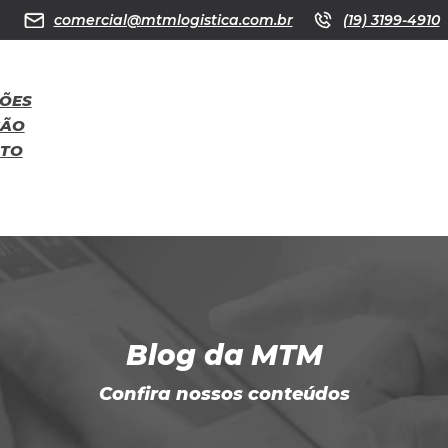
comercial@mtmlogistica.com.br
(19) 3199-4910
ÕES
ÇÃO
ATO
Blog da MTM
Confira nossos conteúdos