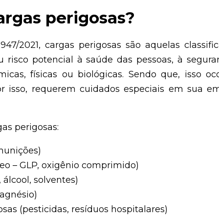
cargas perigosas?
47/2021, cargas perigosas são aquelas classif
 risco potencial à saúde das pessoas, à segur
icas, físicas ou biológicas. Sendo que, isso oc
 por isso, requerem cuidados especiais em sua 
as perigosas:
 munições)
óleo – GLP, oxigênio comprimido)
 álcool, solventes)
magnésio)
sas (pesticidas, resíduos hospitalares)