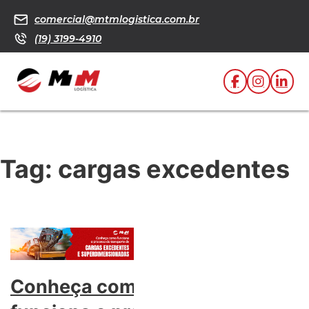
comercial@mtmlogistica.com.br
(19) 3199-4910
Tag:
cargas excedentes
Conheça como