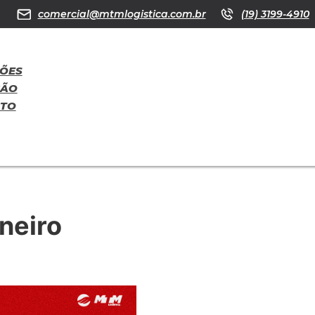
comercial@mtmlogistica.com.br
(19) 3199-4910
ÕES
ÇÃO
ATO
neiro